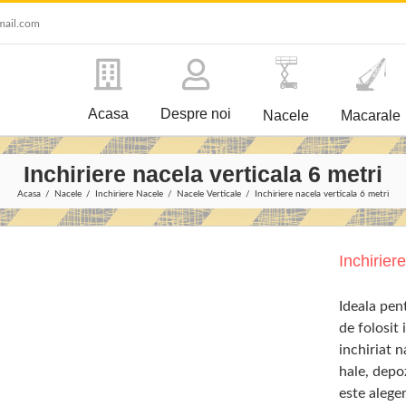
mail.com
Acasa
Despre noi
Nacele
Macarale
Inchiriere nacela verticala 6 metri
Acasa
Nacele
Inchiriere Nacele
Nacele Verticale
Inchiriere nacela verticala 6 metri
Inchirier
Ideala pent
de folosit
inchiriat n
hale, depoz
este alege