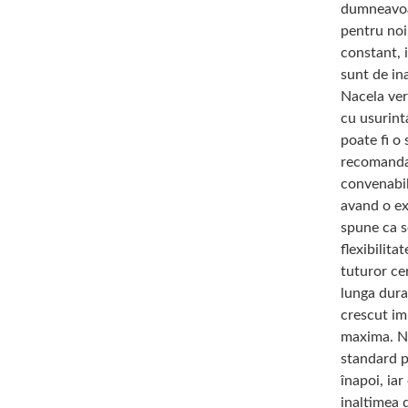
dumneavoas
pentru noi,
constant, 
sunt de ina
Nacela ver
cu usurint
poate fi o 
recomandam
convenabil
avand o ex
spune ca s
flexibilit
tuturor cer
lunga dur
crescut im
maxima. Na
standard p
înapoi, iar
inaltimea 