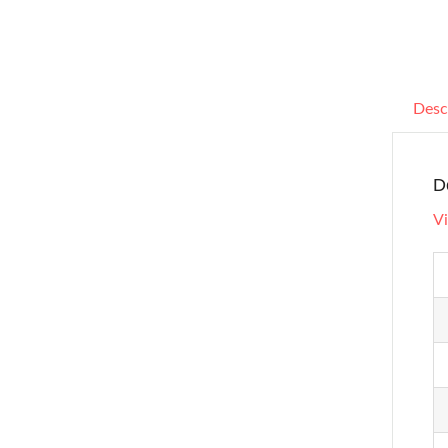
Desc
D
Vi