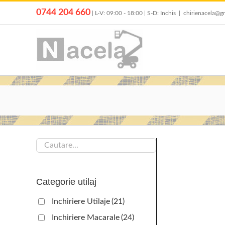
Skip
0744 204 660
| L-V: 09:00 - 18:00 | S-D: Inchis
|
chirienacela@g
to
content
Categorie utilaj
Inchiriere Utilaje
(21)
Inchiriere Macarale
(24)