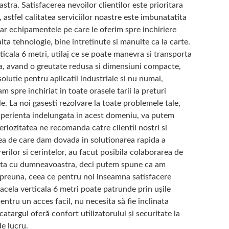
tra. Satisfacerea nevoilor clientilor este prioritara
 astfel calitatea serviciilor noastre este imbunatatita
iar echipamentele pe care le oferim spre inchiriere
lta tehnologie, bine intretinute si manuite ca la carte.
ticala 6 metri, utilaj ce se poate manevra si transporta
a, avand o greutate redusa si dimensiuni compacte,
solutie pentru aplicatii industriale si nu numai,
 spre inchiriat in toate orasele tarii la preturi
e. La noi gasesti rezolvare la toate problemele tale,
perienta indelungata in acest domeniu, va putem
eriozitatea ne recomanda catre clientii nostri si
atea de care dam dovada in solutionarea rapida a
erilor si cerintelor, au facut posibila colaborarea de
ata cu dumneavoastra, deci putem spune ca am
preuna, ceea ce pentru noi inseamna satisfacere
cela verticala 6 metri poate patrunde prin uşile
entru un acces facil, nu necesita să fie înclinata
 catargul oferă confort utilizatorului şi securitate la
de lucru.