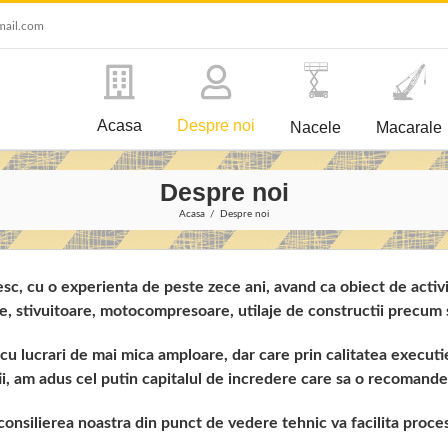
mail.com
Acasa
Despre noi
Nacele
Macarale
Despre noi
Acasa
Despre noi
cu o experienta de peste zece ani, avand ca obiect de activita
e, stivuitoare, motocompresoare, utilaje de constructii precum s
lucrari de mai mica amploare, dar care prin calitatea executie
ii, am adus cel putin capitalul de incredere care sa o recomande
onsilierea noastra din punct de vedere tehnic va facilita procesul