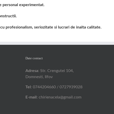
 de personal experimentat.
nstructii.
profesionalism, seriozitate si lucrari de inalta calitate.
Date contact
Adresa
: Str. Crengutei 104,
Domnesti, Ilfov
Tel
: 0744204660 / 0727939028
E-mail
: chirienacela@gmail.com