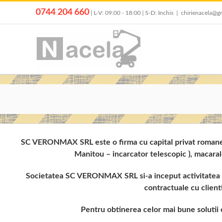
Skip
0744 204 660
| L-V: 09:00 - 18:00 | S-D: Inchis
|
chirienacela@g
to
content
SC VERONMAX SRL este o firma cu capital privat romanesc, 
Manitou – incarcator telescopic ), macaral
Societatea SC VERONMAX SRL si-a inceput activitatea cu 
contractuale cu client
Pentru obtinerea celor mai bune solutii c