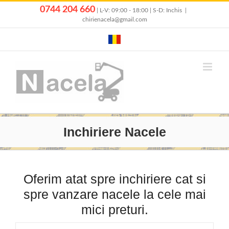
Skip
0744 204 660
| L-V: 09:00 - 18:00 | S-D: Inchis
|
to
chirienacela@gmail.com
content
Inchiriere Nacele
Oferim atat spre inchiriere cat si
spre vanzare nacele la cele mai
mici preturi.