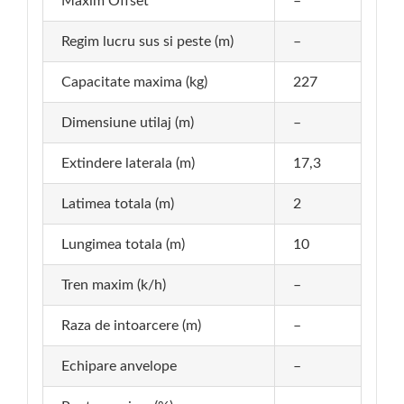
Maxim Offset
–
Regim lucru sus si peste (m)
–
Capacitate maxima (kg)
227
Dimensiune utilaj (m)
–
Extindere laterala (m)
17,3
Latimea totala (m)
2
Lungimea totala (m)
10
Tren maxim (k/h)
–
Raza de intoarcere (m)
–
Echipare anvelope
–