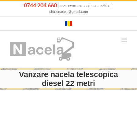
Skip
0744 204 660
| L-V: 09:00 - 18:00 | S-D: Inchis
|
to
chirienacela@gmail.com
content
Vanzare nacela telescopica
diesel 22 metri