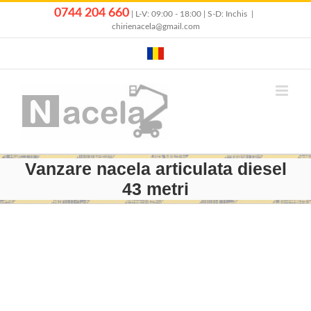
Skip
0744 204 660
| L-V: 09:00 - 18:00 | S-D: Inchis
|
to
chirienacela@gmail.com
content
Vanzare nacela articulata diesel
43 metri