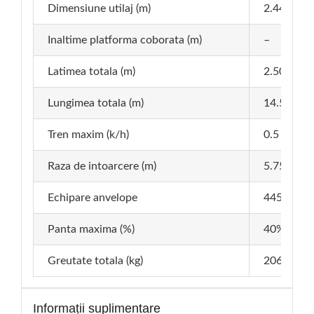
Dimensiune utilaj (m)
2.44 x 0.8
Inaltime platforma coborata (m)
–
Latimea totala (m)
2.50
Lungimea totala (m)
14.50
Tren maxim (k/h)
0.5 – 5
Raza de intoarcere (m)
5.75
Echipare anvelope
445 / 65 –
Panta maxima (%)
40%
Greutate totala (kg)
20600
Informații suplimentare