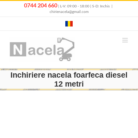
Skip
0744 204 660
| L-V: 09:00 - 18:00 | S-D: Inchis
|
to
chirienacela@gmail.com
content
Inchiriere nacela foarfeca diesel
12 metri