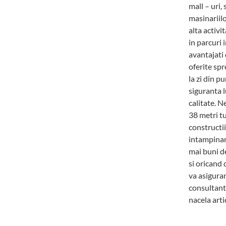
mall – uri, 
masinariilo
alta activi
in parcuri 
avantajati 
oferite spr
la zi din p
siguranta 
calitate. N
38 metri tu
constructii
intampinar
mai buni d
si oricand 
va asiguram
consultanta
nacela arti