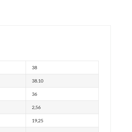
38
38.10
36
2,56
19,25