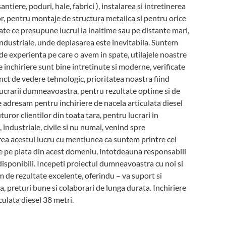
santiere, poduri, hale, fabrici ), instalarea si intretinerea
r, pentru montaje de structura metalica si pentru orice
tate ce presupune lucrul la inaltime sau pe distante mari,
industriale, unde deplasarea este inevitabila. Suntem
de experienta pe care o avem in spate, utilajele noastre
e inchiriere sunt bine intretinute si moderne, verificate
unct de vedere tehnologic, prioritatea noastra fiind
lucrarii dumneavoastra, pentru rezultate optime si de
e adresam pentru inchiriere de nacela articulata diesel
turor clientilor din toata tara, pentru lucrari in
, industriale, civile si nu numai, venind spre
ea acestui lucru cu mentiunea ca suntem printre cei
e pe piata din acest domeniu, intotdeauna responsabili
disponibili. Incepeti proiectul dumneavoastra cu noi si
 de rezultate excelente, oferindu – va suport si
, preturi bune si colaborari de lunga durata. Inchiriere
culata diesel 38 metri.