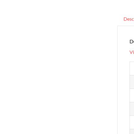
Desc
D
Vi