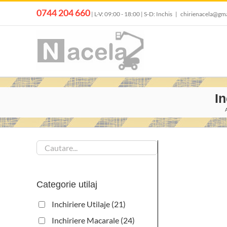
Skip
0744 204 660
| L-V: 09:00 - 18:00 | S-D: Inchis
|
chirienacela@gm
to
content
In
Categorie utilaj
Inchiriere Utilaje
(21)
Inchiriere Macarale
(24)