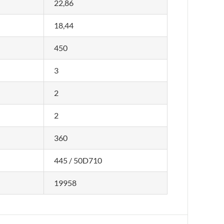
22,86
18,44
450
3
2
2
360
445 / 50D710
19958