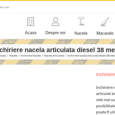
ail.com
Acasa
Despre noi
Nacele
Macarale
chiriere nacela articulata diesel 38 me
Acasa
Nacele
Inchiriere Nacele
Nacele articulate
Inchiriere nacela articulata diesel 38 metr
Inchirier
Inchiriere 
articulat e
cele mai us
posibilitat
poate fi uti