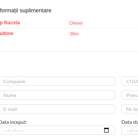
nformații suplimentare
Diesel
ip Nacela
38m
altime
Data inceput:
Data sfa