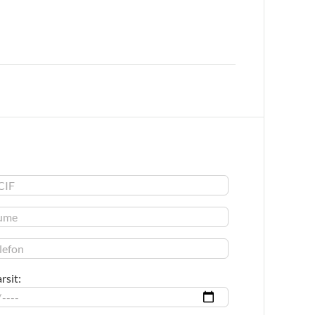
rsit: