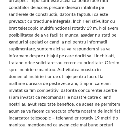
un aspect important este acela ca poate face fata
conditiilor de acces precare deseori intalnite pe
santierele de constructii, datorita faptului ca este
prevazut cu tractiune integrala. Inchirieri stivuitor cu
brat telescopic multifunctional rotativ 19 m. Noi avem
posibilitatea de a va facilita munca, asadar nu stati pe
ganduri si apelati oricand la noi pentru informatii
suplimentare, suntem aici sa va raspundem si sa va
informam despre utilajul pe care doriti sa il inchiriati,
tratand orice solicitare sau cerere cu prioritate. Oferim
spre inchiriere manitou. Activitatea noastra in
domeniul inchirierilor de utilaje pentru lucrul la
inaltime dureaza de peste zece ani, timp in care am
invatat sa fim competitivi datorita concurentei acerbe
si am invatat ca recomandarile noastre catre clientii
nostri au avut rezultate benefice, de aceea ne permitem
acum sa va facem cunoscuta oferta noastra de inchiriat
incarcator telescopic – telehandler rotativ 19 metri tip
manitou, mentionand ca avem cele mai bune preturi