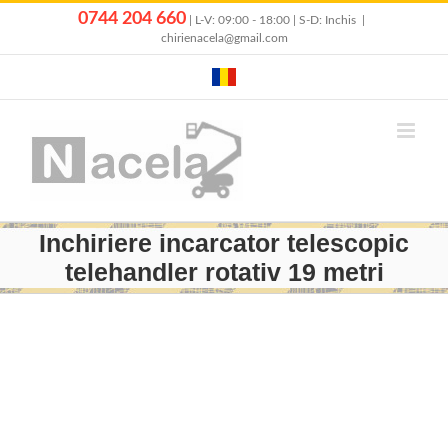
Skip
0744 204 660
| L-V: 09:00 - 18:00 | S-D: Inchis
|
to
chirienacela@gmail.com
content
Inchiriere incarcator telescopic
telehandler rotativ 19 metri